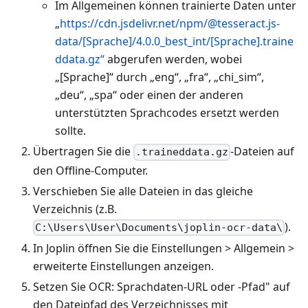
Im Allgemeinen können trainierte Daten unter
„
https://cdn.jsdelivr.net/npm/@tesseract.js-
data/[Sprache]/4.0.0_best_int/[Sprache].traine
ddata.gz“
abgerufen werden, wobei
„
[Sprache]
“ durch „eng“, „fra“, „chi_sim“,
„deu“, „spa“ oder einen der anderen
unterstützten Sprachcodes ersetzt werden
sollte.
Übertragen Sie die
-Dateien auf
.traineddata.gz
den Offline-Computer.
Verschieben Sie alle Dateien in das gleiche
Verzeichnis (z.B.
).
C:\Users\User\Documents\joplin-ocr-data\
In Joplin öffnen Sie die Einstellungen
>
Allgemein
>
erweiterte Einstellungen anzeigen.
Setzen Sie OCR: Sprachdaten-URL oder -Pfad" auf
den Dateipfad des Verzeichnisses mit