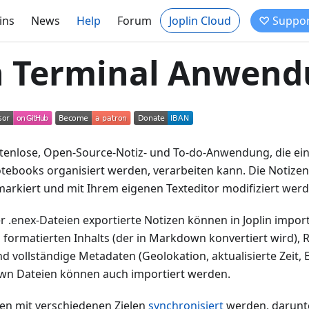
ins
News
Help
Forum
Joplin Cloud
♡ Suppor
in Terminal Anwen
kostenlose, Open-Source-Notiz- und To-do-Anwendung, die ei
otebooks organisiert werden, verarbeiten kann. Die Notize
markiert und mit Ihrem eigenen Texteditor modifiziert werd
 .enex-Dateien exportierte Notizen können in Joplin impor
s formatierten Inhalts (der in Markdown konvertiert wird), R
d vollständige Metadaten (Geolokation, aktualisierte Zeit, Er
wn Dateien können auch importiert werden.
en mit verschiedenen Zielen
synchronisiert
werden, darunte