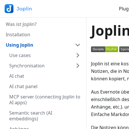
Plug
Was ist Joplin?
Jopl
Installation
Using Joplin
Use cases
Joplin ist eine 
Synchronisation
Notizen, die in N
AI chat
können kopiert, 
AI chat panel
Aus Evernote über
MCP server (connecting Joplin to
einschließlich de
AI apps)
Anhänge, etc.). un
Semantic search (AI
Einfache Markdo
embeddings)
Die Notizen könn