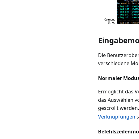
Eingabem
Die Benutzeroberf
verschiedene Mod
Normaler Modu
Ermöglicht das V
das Auswählen von
gescrollt werden
Verknüpfungen
s
Befehlszeilenm