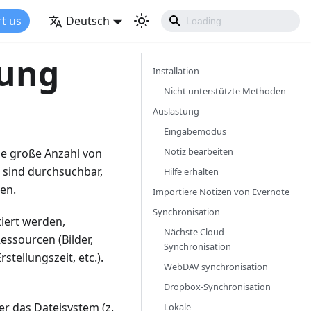
t us
Deutsch
dung
Installation
Nicht unterstützte Methoden
Auslastung
Eingabemodus
Notiz bearbeiten
ne große Anzahl von
n sind durchsuchbar,
Hilfe erhalten
en.
Importiere Notizen von Evernote
Synchronisation
tiert werden,
Nächste Cloud-
essourcen (Bilder,
Synchronisation
stellungszeit, etc.).
WebDAV synchronisation
Dropbox-Synchronisation
r das Dateisystem (z.
Lokale