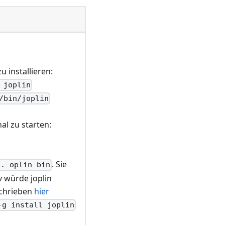
u installieren:
 joplin
/bin/joplin
al zu starten:
. Sie
/. oplin-bin
v würde joplin
schrieben
hier
-g install joplin