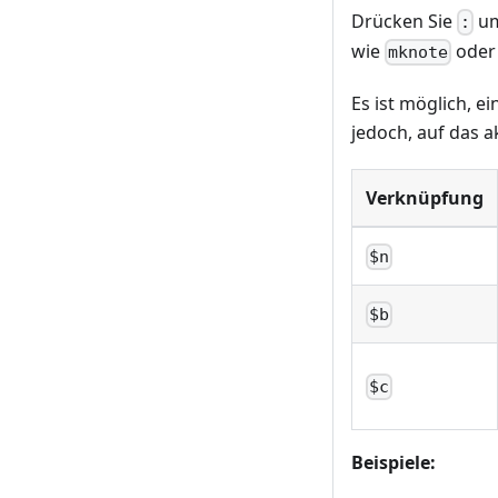
Drücken Sie
um
:
wie
ode
mknote
Es ist möglich, e
jedoch, auf das 
Verknüpfung
$n
$b
$c
Beispiele: