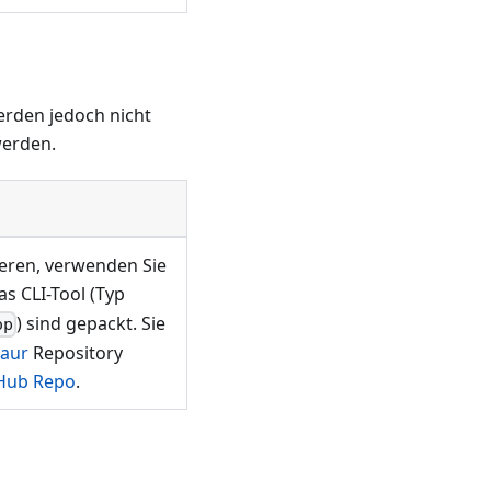
erden jedoch nicht
werden.
lieren, verwenden Sie
as CLI-Tool (Typ
) sind gepackt. Sie
op
-aur
Repository
Hub Repo
.