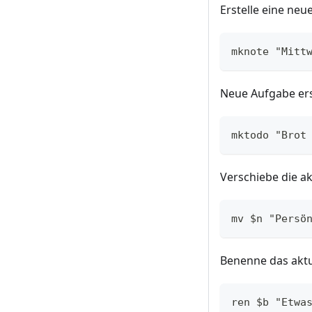
Erstelle eine neu
mknote "Mitt
Neue Aufgabe ers
mktodo "Brot
Verschiebe die ak
mv $n "Persö
Benenne das aktu
ren $b "Etwa